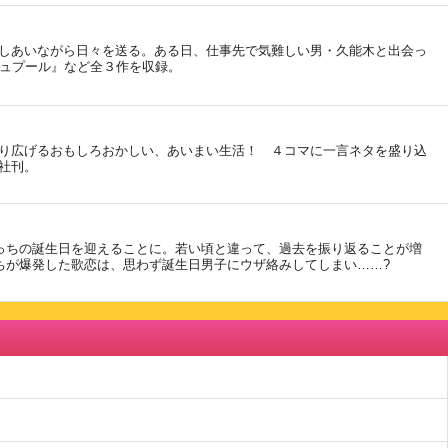
しあいながら日々を送る。ある日、仕事先で気難しい男・久能木と出会っ
シュプール』など全３作を収録。
り広げるおもしろおかしい、あいまい生活！ ４コマに一言ネタを盛り込
社刊。
っちの誕生日を迎えることに。若い頃と違って、過去を振り返ることが増
ちが爆発した歌恋は、思わず誕生日男子にウザ絡みしてしまい……?