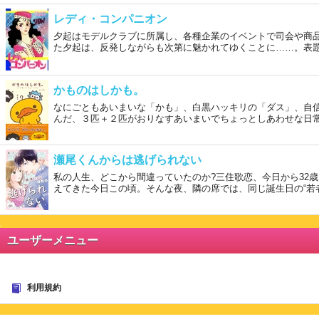
レディ・コンパニオン
夕起はモデルクラブに所属し、各種企業のイベントで司会や商
た夕起は、反発しながらも次第に魅かれてゆくことに……。表題
かものはしかも。
なにごともあいまいな「かも」、白黒ハッキリの「ダス」、自
んだ、３匹＋２匹がおりなすあいまいでちょっとしあわせな日
瀬尾くんからは逃げられない
私の人生、どこから間違っていたのか?三住歌恋、今日から32
えてきた今日この頃。そんな夜、隣の席では、同じ誕生日の“若
ユーザーメニュー
利用規約