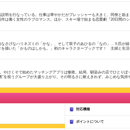
品説明を行なっている。仕事は華やかだがプレッシャーも大きく、同僚と励ま
作は働く女性のラブロマンス。ほか、スキー場で始まる恋愛劇『20日間の
信なさげなハリネズミの「かな」、そして双子のあひるの「なの」…５匹が繰
常を描いた「かものはしかも。」初のキャラクターブックです！ 主婦と生活
歳。やけくそで始めたマッチングアプリは惨敗。結局、馴染みの店でひとりぼ
者”を祝うグループが大盛り上がり。その明るさに耐えきれず、みじめな気持
対応機種
ポイントについて