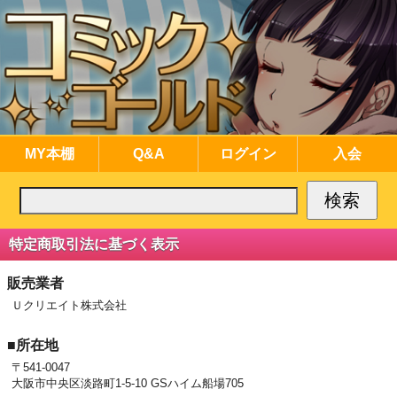
MY本棚
Q&A
ログイン
入会
特定商取引法に基づく表示
販売業者
Ｕクリエイト株式会社
■所在地
〒541-0047
大阪市中央区淡路町1-5-10 GSハイム船場705