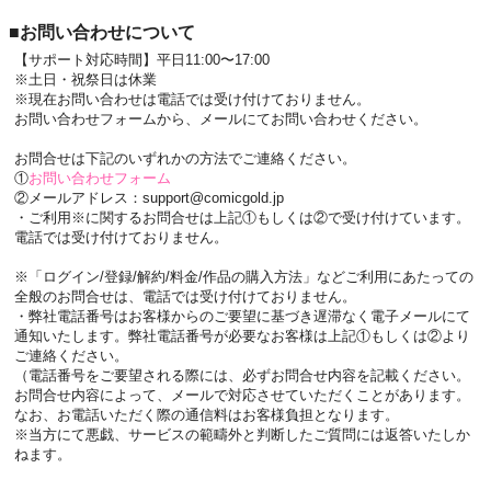
■お問い合わせについて
【サポート対応時間】平日11:00〜17:00
※土日・祝祭日は休業
※現在お問い合わせは電話では受け付けておりません。
お問い合わせフォームから、メールにてお問い合わせください。
お問合せは下記のいずれかの方法でご連絡ください。
①
お問い合わせフォーム
②メールアドレス：support@comicgold.jp
・ご利用※に関するお問合せは上記①もしくは②で受け付けています。
電話では受け付けておりません。
※「ログイン/登録/解約/料金/作品の購入方法」などご利用にあたっての
全般のお問合せは、電話では受け付けておりません。
・弊社電話番号はお客様からのご要望に基づき遅滞なく電子メールにて
通知いたします。弊社電話番号が必要なお客様は上記①もしくは②より
ご連絡ください。
（電話番号をご要望される際には、必ずお問合せ内容を記載ください。
お問合せ内容によって、メールで対応させていただくことがあります。
なお、お電話いただく際の通信料はお客様負担となります。
※当方にて悪戯、サービスの範疇外と判断したご質問には返答いたしか
ねます。